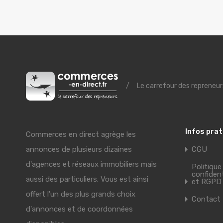
/
Le carrefour des repreneur
Infos pra
Commerces en direct agrège les
annonces de plusieurs dizaines
CGU
d'agences et réseaux immobiliers mais
Politique
confident
aussi des particuliers. Vous est ainsi
et RGPD
offert l'un des plus grands choix
Contact
d'annonces et de coordonnées