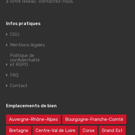
à votre réseau : contactez-nous.
Infos pratiques
CGU
Mentions légales
Politique de
confidentialité
et RGPD
FAQ
Contact
Emplacements de bien
Auvergne-Rhône-Alpes
Bourgogne-Franche-Comté
Bretagne
Centre-Val de Loire
Corse
Grand Est