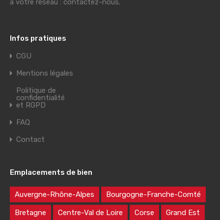
à votre réseau : contactez-nous.
Infos pratiques
CGU
Mentions légales
Politique de
confidentialité
et RGPD
FAQ
Contact
Emplacements de bien
Auvergne-Rhône-Alpes
Bourgogne-Franche-Comté
Bretagne
Centre-Val de Loire
Corse
Grand Est