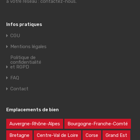
à votre réseau : contactez-nous.
Infos pratiques
CGU
Mentions légales
Politique de
confidentialité
et RGPD
FAQ
Contact
Emplacements de bien
Auvergne-Rhône-Alpes
Bourgogne-Franche-Comté
Bretagne
Centre-Val de Loire
Corse
Grand Est