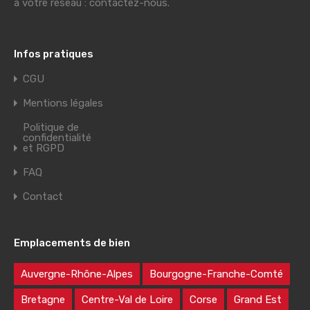
à votre réseau : contactez-nous.
Infos pratiques
CGU
Mentions légales
Politique de
confidentialité
et RGPD
FAQ
Contact
Emplacements de bien
Auvergne-Rhône-Alpes
Bourgogne-Franche-Comté
Bretagne
Centre-Val de Loire
Corse
Grand Est