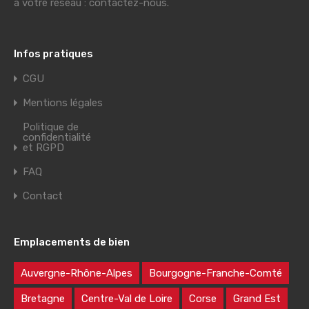
à votre réseau : contactez-nous.
Infos pratiques
CGU
Mentions légales
Politique de
confidentialité
et RGPD
FAQ
Contact
Emplacements de bien
Auvergne-Rhône-Alpes
Bourgogne-Franche-Comté
Bretagne
Centre-Val de Loire
Corse
Grand Est