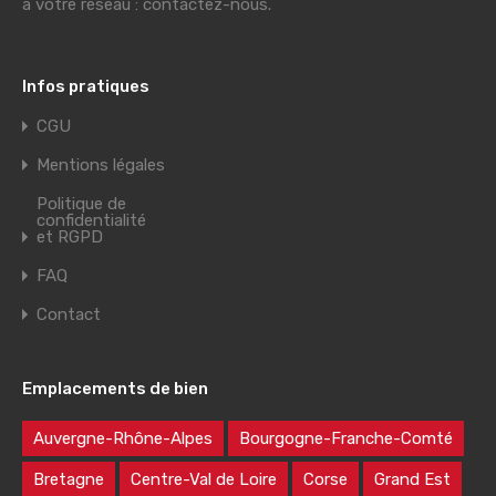
à votre réseau : contactez-nous.
Infos pratiques
CGU
Mentions légales
Politique de
confidentialité
et RGPD
FAQ
Contact
Emplacements de bien
Auvergne-Rhône-Alpes
Bourgogne-Franche-Comté
Bretagne
Centre-Val de Loire
Corse
Grand Est