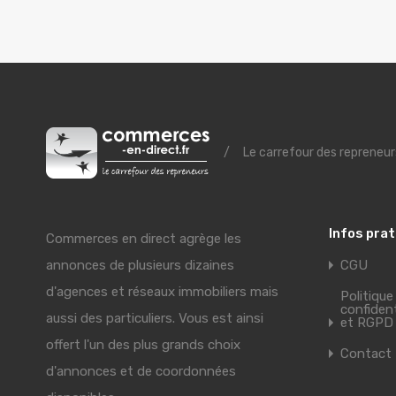
/
Le carrefour des repreneur
Infos pra
Commerces en direct agrège les
annonces de plusieurs dizaines
CGU
d'agences et réseaux immobiliers mais
Politique
confident
aussi des particuliers. Vous est ainsi
et RGPD
offert l'un des plus grands choix
Contact
d'annonces et de coordonnées