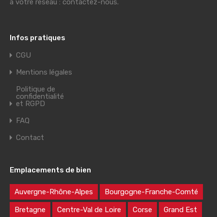
à votre réseau : contactez-nous.
Infos pratiques
CGU
Mentions légales
Politique de
confidentialité
et RGPD
FAQ
Contact
Emplacements de bien
Auvergne-Rhône-Alpes
Bourgogne-Franche-Comté
Bretagne
Centre-Val de Loire
Corse
Grand Est