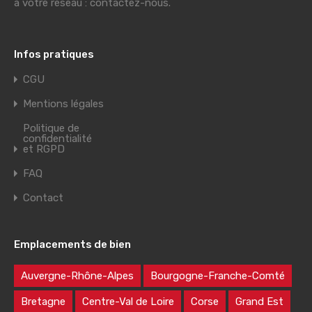
à votre réseau : contactez-nous.
Infos pratiques
CGU
Mentions légales
Politique de
confidentialité
et RGPD
FAQ
Contact
Emplacements de bien
Auvergne-Rhône-Alpes
Bourgogne-Franche-Comté
Bretagne
Centre-Val de Loire
Corse
Grand Est