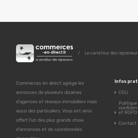
/
Le carrefour des repreneur
Infos pra
Commerces en direct agrège les
annonces de plusieurs dizaines
CGU
d'agences et réseaux immobiliers mais
Politique
confident
aussi des particuliers. Vous est ainsi
et RGPD
offert l'un des plus grands choix
Contact
d'annonces et de coordonnées