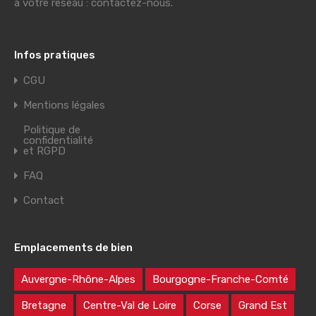
à votre réseau : contactez-nous.
Infos pratiques
CGU
Mentions légales
Politique de
confidentialité
et RGPD
FAQ
Contact
Emplacements de bien
Auvergne-Rhône-Alpes
Bourgogne-Franche-Comté
Bretagne
Centre-Val de Loire
Corse
Grand Est