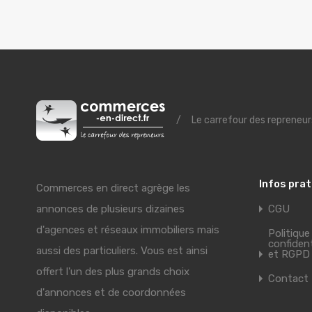
/
Le carrefour des repreneur
Infos pra
Commerces en direct agrège les
annonces de plusieurs dizaines
CGU
d'agences et réseaux immobiliers mais
Politique
confident
aussi des particuliers. Vous est ainsi
et RGPD
offert l'un des plus grands choix
Contact
d'annonces et de coordonnées