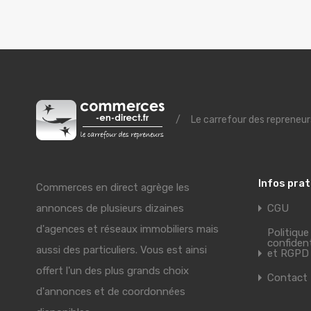
/
Le carrefour des repreneur
Infos pra
Commerces en direct agrège les
annonces de plusieurs dizaines
CGU
d'agences et réseaux immobiliers mais
Politique
confident
aussi des particuliers. Vous est ainsi
et RGPD
offert l'un des plus grands choix
Contact
d'annonces et de coordonnées