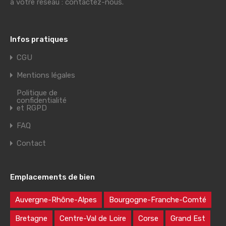
à votre réseau : contactez-nous.
Infos pratiques
CGU
Mentions légales
Politique de
confidentialité
et RGPD
FAQ
Contact
Emplacements de bien
Auvergne-Rhône-Alpes
Bourgogne-Franche-Comté
Bretagne
Centre-Val de Loire
Corse
Grand Est