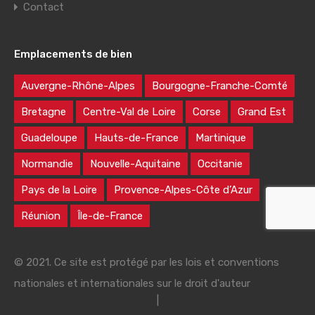
Contact
Emplacements de bien
Auvergne-Rhône-Alpes
Bourgogne-Franche-Comté
Bretagne
Centre-Val de Loire
Corse
Grand Est
Guadeloupe
Hauts-de-France
Martinique
Normandie
Nouvelle-Aquitaine
Occitanie
Pays de la Loire
Provence-Alpes-Côte d’Azur
Réunion
Île-de-France
© 2021. Ce site est protégé par les lois et conventions
nationales et internationales sur le droit d'auteur
|