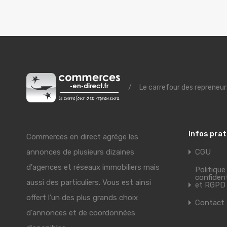
/
Le carrefour des repreneur
Infos pra
Commerces en direct agrège les
annonces de plusieurs dizaines
CGU
d'agences et réseaux immobiliers mais
Politique
confident
aussi des particuliers. Vous est ainsi
et RGPD
offert l'un des plus grands choix
Contact
d'annonces et de coordonnées