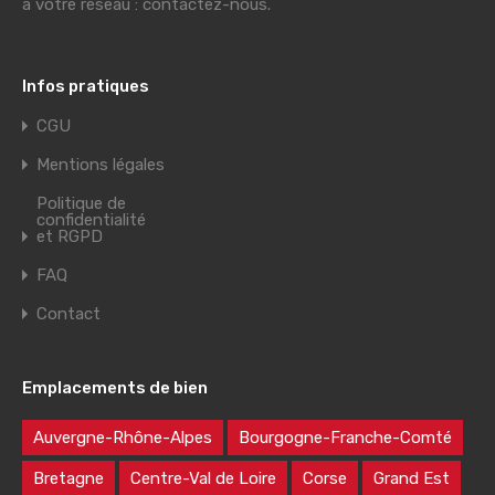
à votre réseau : contactez-nous.
Infos pratiques
CGU
Mentions légales
Politique de
confidentialité
et RGPD
FAQ
Contact
Emplacements de bien
Auvergne-Rhône-Alpes
Bourgogne-Franche-Comté
Bretagne
Centre-Val de Loire
Corse
Grand Est