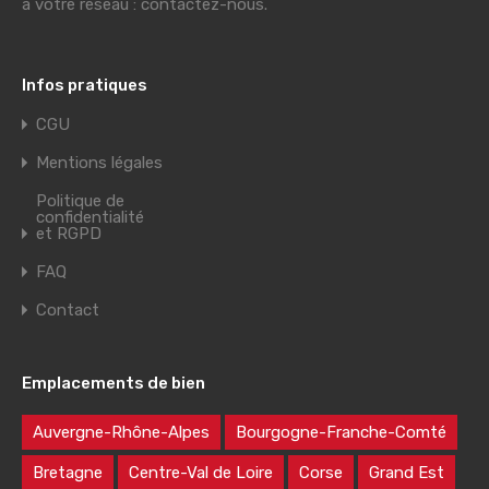
à votre réseau : contactez-nous.
Infos pratiques
CGU
Mentions légales
Politique de
confidentialité
et RGPD
FAQ
Contact
Emplacements de bien
Auvergne-Rhône-Alpes
Bourgogne-Franche-Comté
Bretagne
Centre-Val de Loire
Corse
Grand Est