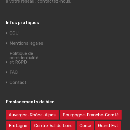
à votre réseau : contactez-nous.
Infos pratiques
CGU
Mentions légales
Politique de
confidentialité
et RGPD
FAQ
Contact
Emplacements de bien
Auvergne-Rhône-Alpes
Bourgogne-Franche-Comté
Bretagne
Centre-Val de Loire
Corse
Grand Est