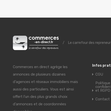
/
Le carrefour des repreneur
Infos pra
Commerces en direct agrège les
annonces de plusieurs dizaines
CGU
d'agences et réseaux immobiliers mais
Politique
confident
aussi des particuliers. Vous est ainsi
et RGPD
offert l'un des plus grands choix
Contact
d'annonces et de coordonnées