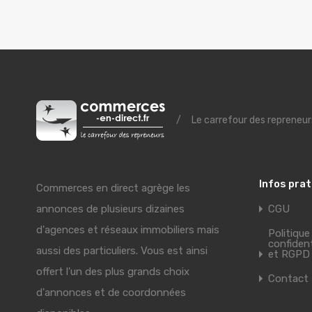
/
Le carrefour des repreneur
Infos pra
Commerces en direct agrège les
annonces de plusieurs dizaines
CGU
d'agences et réseaux immobiliers mais
Politique
confident
aussi des particuliers. Vous est ainsi
et RGPD
offert l'un des plus grands choix
Contact
d'annonces et de coordonnées