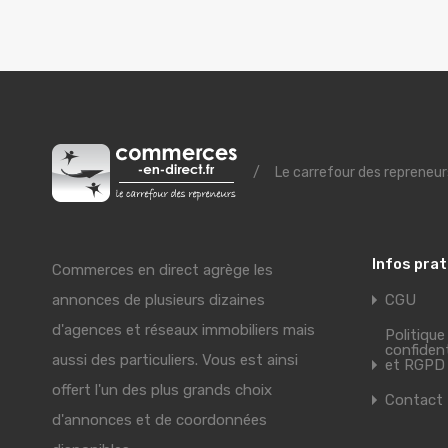
/
Le carrefour des repreneur
Infos pra
Commerces en direct agrège les
annonces de plusieurs dizaines
CGU
d'agences et réseaux immobiliers mais
Politique
confident
aussi des particuliers. Vous est ainsi
et RGPD
offert l'un des plus grands choix
Contact
d'annonces et de coordonnées