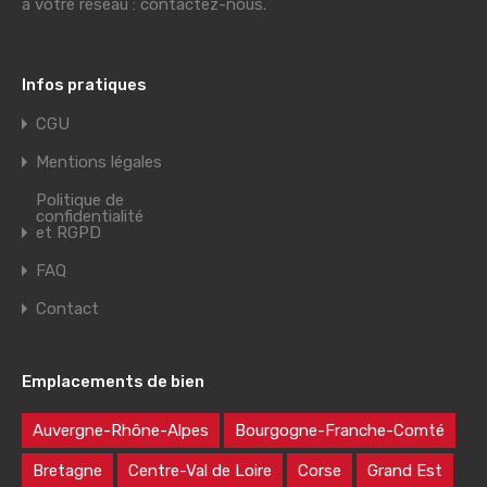
à votre réseau : contactez-nous.
Infos pratiques
CGU
Mentions légales
Politique de
confidentialité
et RGPD
FAQ
Contact
Emplacements de bien
Auvergne-Rhône-Alpes
Bourgogne-Franche-Comté
Bretagne
Centre-Val de Loire
Corse
Grand Est