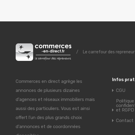
/
Le carrefour des repreneur
Infos pra
Commerces en direct agrège les
annonces de plusieurs dizaines
CGU
d'agences et réseaux immobiliers mais
Politique
confident
aussi des particuliers. Vous est ainsi
et RGPD
offert l'un des plus grands choix
Contact
d'annonces et de coordonnées