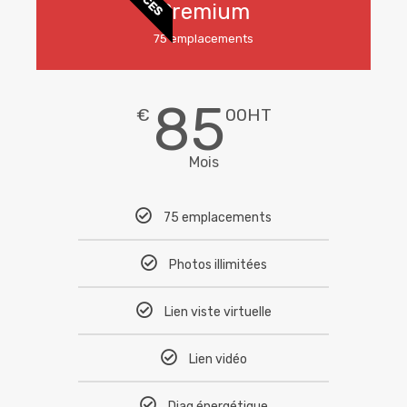
Premium
75 emplacements
85
€
00HT
Mois
75 emplacements
Photos illimitées
Lien viste virtuelle
Lien vidéo
Diag énergétique