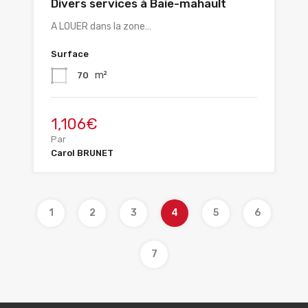
Divers services à Baie-mahault
A LOUER dans la zone…
Surface
m²
70
1,106€
Par
Carol BRUNET
1
2
3
4
5
6
7