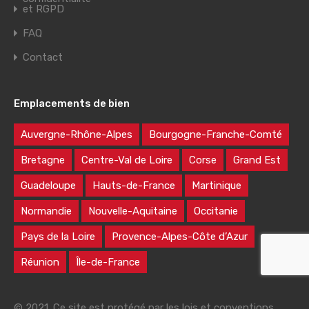
et RGPD
FAQ
Contact
Emplacements de bien
Auvergne-Rhône-Alpes
Bourgogne-Franche-Comté
Bretagne
Centre-Val de Loire
Corse
Grand Est
Guadeloupe
Hauts-de-France
Martinique
Normandie
Nouvelle-Aquitaine
Occitanie
Pays de la Loire
Provence-Alpes-Côte d’Azur
Réunion
Île-de-France
© 2021. Ce site est protégé par les lois et conventions