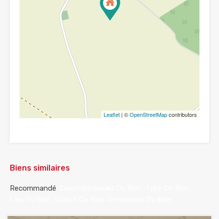
Leaflet
| ©
OpenStreetMap
contributors
Biens similaires
Recommandé
Caractéristiques Du Bien
Type De Bien
Lieu Du Bien
Statut Du Bien
Annonceur Du Bien