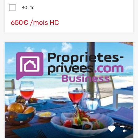
43
m²
650€ /mois HC