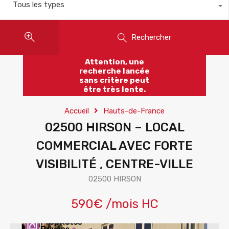
Tous les types
Rechercher
Attention, une
recherche lancée
sans critère peut
être très lente.
Accueil
Hauts-de-France
02500 HIRSON – LOCAL
COMMERCIAL AVEC FORTE
VISIBILITÉ , CENTRE-VILLE
02500 HIRSON
590€ /mois HC