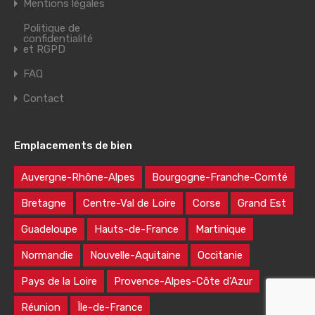
Mentions légales
Politique de
confidentialité
et RGPD
FAQ
Contact
Emplacements de bien
Auvergne-Rhône-Alpes
Bourgogne-Franche-Comté
Bretagne
Centre-Val de Loire
Corse
Grand Est
Guadeloupe
Hauts-de-France
Martinique
Normandie
Nouvelle-Aquitaine
Occitanie
Pays de la Loire
Provence-Alpes-Côte d’Azur
Réunion
Île-de-France