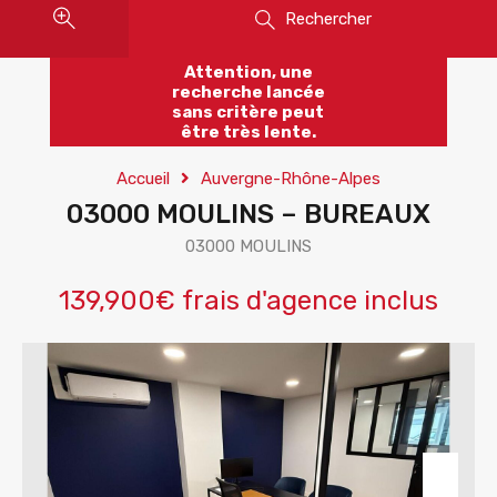
Rechercher
Attention, une
recherche lancée
sans critère peut
être très lente.
Accueil
Auvergne-Rhône-Alpes
03000 MOULINS – BUREAUX
03000 MOULINS
139,900€ frais d'agence inclus