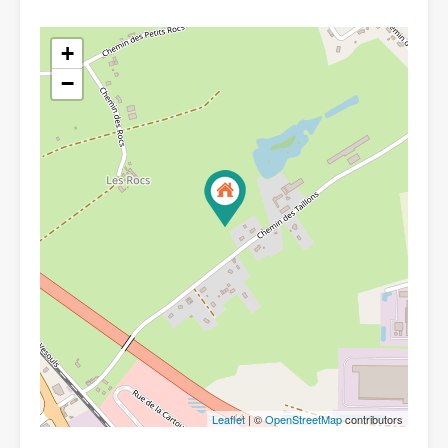
+
−
Leaflet
| ©
OpenStreetMap
contributors