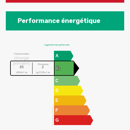
Performance énergétique
Logement très performant
Consommation
A
(énergie
primaire)
Emissions
B
85
2
kWh/m².an
kg CO2/m².an
C
D
E
F
G