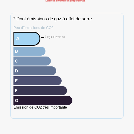
Logement extrêmement peu performant
* Dont émissions de gaz à effet de serre
Peu d'émissions de CO2
2
A
kg CO2/m².an
B
C
D
E
F
G
Émission de CO2 très importante