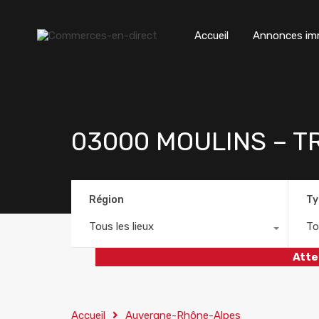
Accueil
Annonces imm
03000 MOULINS – TR
Région
Ty
Tous les lieux
To
Atte
Accueil
Auvergne-Rhône-Alpes