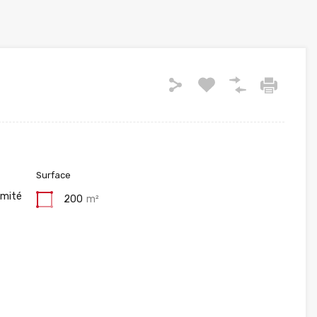
Surface
imité
200
m²