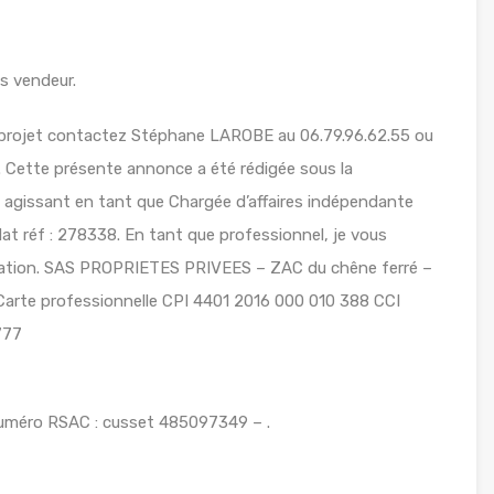
s vendeur.
 projet contactez Stéphane LAROBE au 06.79.96.62.55 ou
m. Cette présente annonce a été rédigée sous la
 agissant en tant que Chargée d’affaires indépendante
 réf : 278338. En tant que professionnel, je vous
allation. SAS PROPRIETES PRIVEES – ZAC du chêne ferré –
Carte professionnelle CPI 4401 2016 000 010 388 CCI
777
uméro RSAC : cusset 485097349 – .