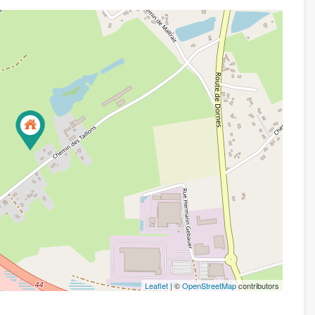
Leaflet
| ©
OpenStreetMap
contributors