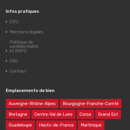
Infos pratiques
CGU
Mentions légales
Politique de
confidentialité
et RGPD
FAQ
Contact
Emplacements de bien
Auvergne-Rhône-Alpes
Bourgogne-Franche-Comté
Bretagne
Centre-Val de Loire
Corse
Grand Est
Guadeloupe
Hauts-de-France
Martinique