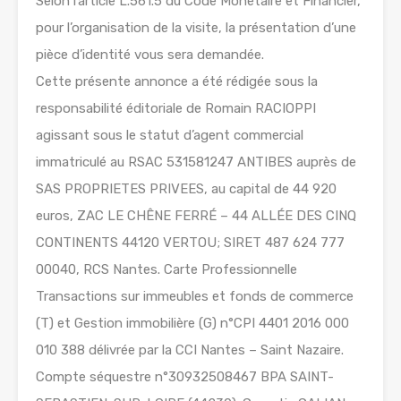
Selon l’article L.561.5 du Code Monétaire et Financier,
pour l’organisation de la visite, la présentation d’une
pièce d’identité vous sera demandée.
Cette présente annonce a été rédigée sous la
responsabilité éditoriale de Romain RACIOPPI
agissant sous le statut d’agent commercial
immatriculé au RSAC 531581247 ANTIBES auprès de
SAS PROPRIETES PRIVEES, au capital de 44 920
euros, ZAC LE CHÊNE FERRÉ – 44 ALLÉE DES CINQ
CONTINENTS 44120 VERTOU; SIRET 487 624 777
00040, RCS Nantes. Carte Professionnelle
Transactions sur immeubles et fonds de commerce
(T) et Gestion immobilière (G) n°CPI 4401 2016 000
010 388 délivrée par la CCI Nantes – Saint Nazaire.
Compte séquestre n°30932508467 BPA SAINT-