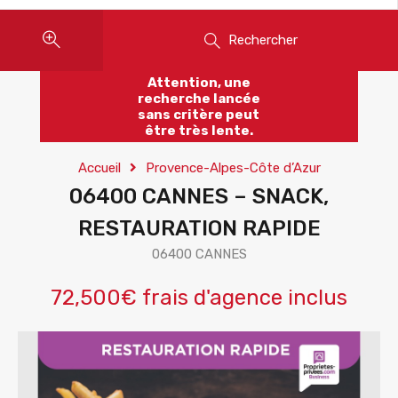
Rechercher
Attention, une
recherche lancée
sans critère peut
être très lente.
Accueil
Provence-Alpes-Côte d’Azur
06400 CANNES – SNACK,
RESTAURATION RAPIDE
06400 CANNES
72,500€ frais d'agence inclus