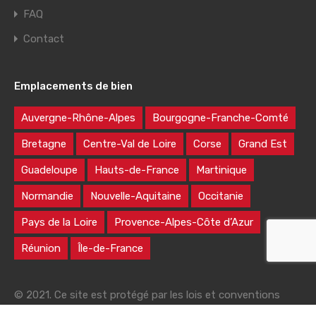
FAQ
Contact
Emplacements de bien
Auvergne-Rhône-Alpes
Bourgogne-Franche-Comté
Bretagne
Centre-Val de Loire
Corse
Grand Est
Guadeloupe
Hauts-de-France
Martinique
Normandie
Nouvelle-Aquitaine
Occitanie
Pays de la Loire
Provence-Alpes-Côte d’Azur
Réunion
Île-de-France
© 2021. Ce site est protégé par les lois et conventions