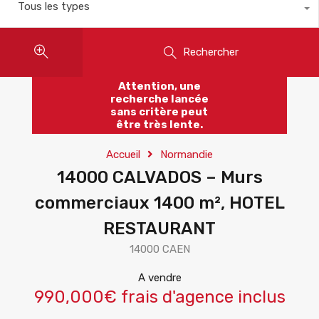
Tous les types
Rechercher
Attention, une
recherche lancée
sans critère peut
être très lente.
Accueil
Normandie
14000 CALVADOS – Murs
commerciaux 1400 m², HOTEL
RESTAURANT
14000 CAEN
A vendre
990,000€ frais d'agence inclus