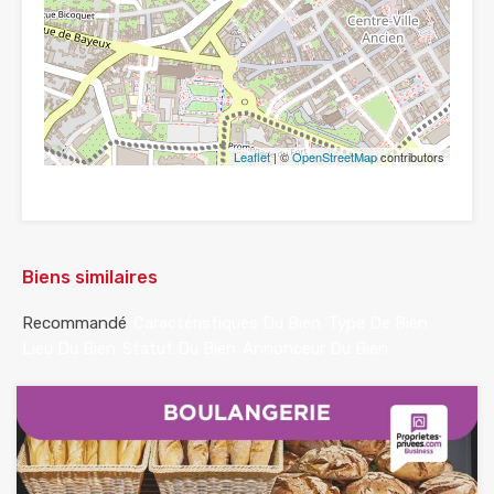
Leaflet
| ©
OpenStreetMap
contributors
Biens similaires
Recommandé
Caractéristiques Du Bien
Type De Bien
Lieu Du Bien
Statut Du Bien
Annonceur Du Bien