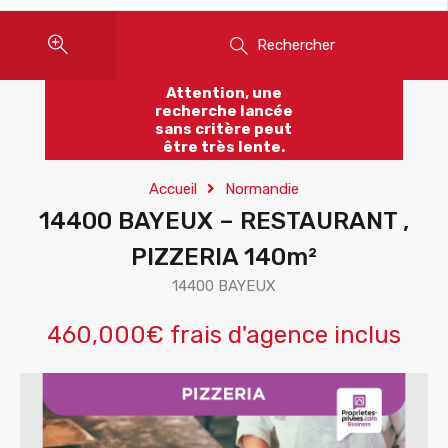
Rechercher
Attention, une
recherche lancée
sans critère peut
être très lente.
Accueil
Normandie
14400 BAYEUX – RESTAURANT ,
PIZZERIA 140m²
14400 BAYEUX
460,000€ frais d'agence inclus