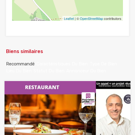
Leaflet
| ©
OpenStreetMap
contributors
Biens similaires
Recommandé
Caractéristiques Du Bien
Type De Bien
Lieu Du Bien
Statut Du Bien
Annonceur Du Bien