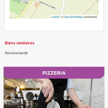
Leaflet
| ©
OpenStreetMap
contributors
Biens similaires
Recommandé
Caractéristiques Du Bien
Type De Bien
Lieu Du Bien
Statut Du Bien
Annonceur Du Bien