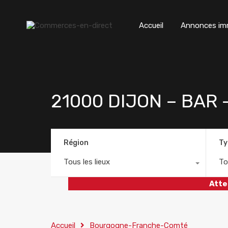
Accueil
Annonces imm
21000 DIJON – BAR 
Région
Ty
Tous les lieux
To
Atte
Accueil
Bourgogne-Franche-Comté