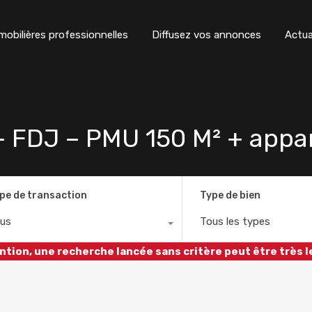
obilières professionnelles
Diffusez vos annonces
Actua
– FDJ – PMU 150 M² + appa
pe de transaction
Type de bien
us
Tous les types
ntion, une recherche lancée sans critère peut être très l