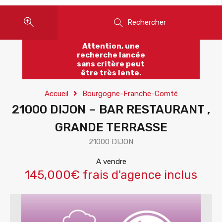
Rechercher
Attention, une
recherche lancée
sans critère peut
être très lente.
Accueil
Bourgogne-Franche-Comté
21000 DIJON – BAR RESTAURANT ,
GRANDE TERRASSE
21000 DIJON
A vendre
145,000€ frais d'agence inclus