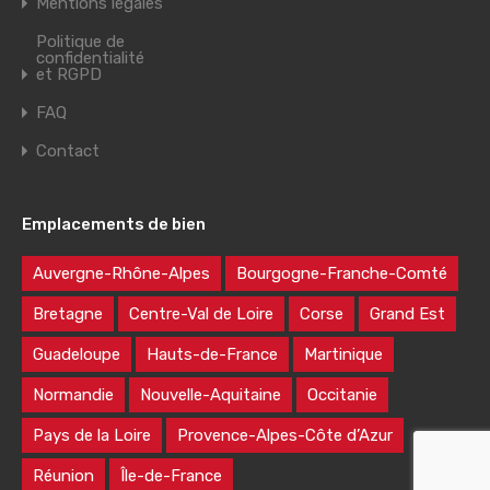
Mentions légales
Politique de
confidentialité
et RGPD
FAQ
Contact
Emplacements de bien
Auvergne-Rhône-Alpes
Bourgogne-Franche-Comté
Bretagne
Centre-Val de Loire
Corse
Grand Est
Guadeloupe
Hauts-de-France
Martinique
Normandie
Nouvelle-Aquitaine
Occitanie
Pays de la Loire
Provence-Alpes-Côte d’Azur
Réunion
Île-de-France