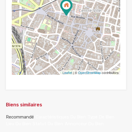
Leaflet
| ©
OpenStreetMap
contributors
Biens similaires
Recommandé
Caractéristiques Du Bien
Type De Bien
Lieu Du Bien
Statut Du Bien
Annonceur Du Bien