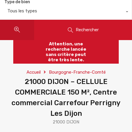
Type de bien
Tous les types
Rechercher
Attention, une
recherche lancée
sans critère peut
être très lente.
Accueil
Bourgogne-Franche-Comté
21000 DIJON – CELLULE
COMMERCIALE 150 M², Centre
commercial Carrefour Perrigny
Les Dijon
21000 DIJON