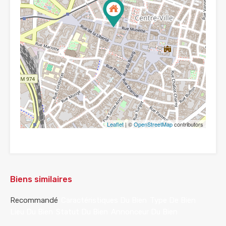
Leaflet
| ©
OpenStreetMap
contributors
Biens similaires
Recommandé
Caractéristiques Du Bien
Type De Bien
Lieu Du Bien
Statut Du Bien
Annonceur Du Bien