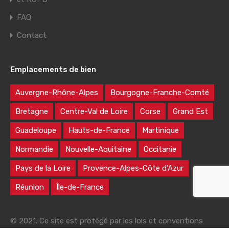
FAQ
Contact
Emplacements de bien
Auvergne-Rhône-Alpes
Bourgogne-Franche-Comté
Bretagne
Centre-Val de Loire
Corse
Grand Est
Guadeloupe
Hauts-de-France
Martinique
Normandie
Nouvelle-Aquitaine
Occitanie
Pays de la Loire
Provence-Alpes-Côte d’Azur
Réunion
Île-de-France
© 2021. Ce site est protégé par les lois et conventions