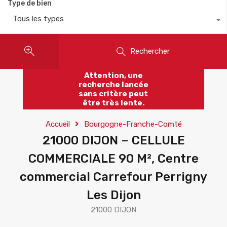
Type de bien
Tous les types
Rechercher
Attention, une
recherche lancée
sans critère peut
être très lente.
Accueil
Bourgogne-Franche-Comté
21000 DIJON – CELLULE
COMMERCIALE 90 M², Centre
commercial Carrefour Perrigny
Les Dijon
21000 DIJON