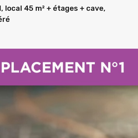
, local 45 m² + étages + cave,
éré