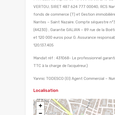
VERTOU; SIRET 487 624 777 00040, RCS Nante
fonds de commerce (T) et Gestion immobilière 
Nantes – Saint Nazaire. Compte séquestre
(44230) ; Garantie GALIAN – 89 rue de la Boét
et 120 000 euros pour G. Assurance responsabil
120.137.405
Mandat réf : 431068- Le professionnel garantit
TTC à la charge de l’acquéreur.)
Yannic TODESCO (EI) Agent Commercial – Num
Localisation
+
−