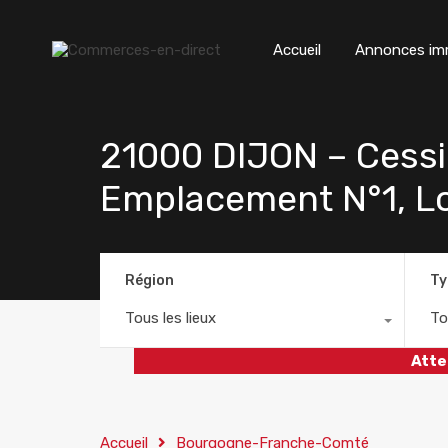
Accueil
Annonces imm
21000 DIJON – Cessio
Emplacement N°1, L
Région
Ty
Tous les lieux
To
Atte
Accueil
Bourgogne-Franche-Comté