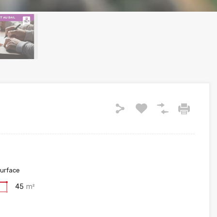
urface
45
m²