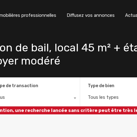
obilières professionnelles
Diffusez vos annonces
Actua
n de bail, local 45 m² + ét
oyer modéré
pe de transaction
Type de bien
us
Tous les types
ntion, une recherche lancée sans critère peut être très l