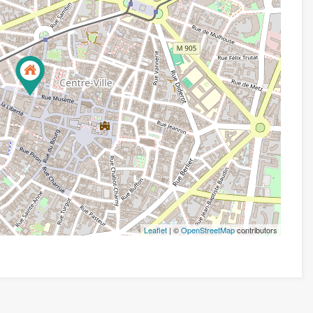
Leaflet
| ©
OpenStreetMap
contributors