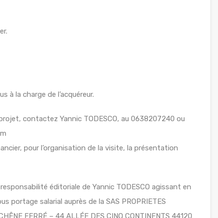
er.
us à la charge de l’acquéreur.
e projet, contactez Yannic TODESCO, au 0638207240 ou
om
ancier, pour l’organisation de la visite, la présentation
 responsabilité éditoriale de Yannic TODESCO agissant en
sous portage salarial auprès de la SAS PROPRIETES
LE CHÊNE FERRÉ – 44 ALLÉE DES CINQ CONTINENTS 44120