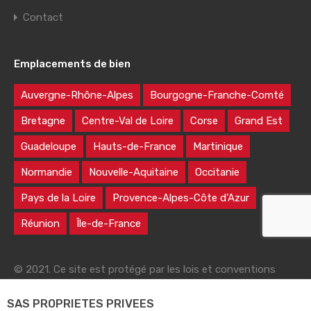
Contact
Emplacements de bien
Auvergne-Rhône-Alpes
Bourgogne-Franche-Comté
Bretagne
Centre-Val de Loire
Corse
Grand Est
Guadeloupe
Hauts-de-France
Martinique
Normandie
Nouvelle-Aquitaine
Occitanie
Pays de la Loire
Provence-Alpes-Côte d’Azur
Réunion
Île-de-France
© 2021. Ce site est protégé par les lois et conventions
nationales et internationales sur le droit d'auteur
SAS PROPRIETES PRIVEES
|