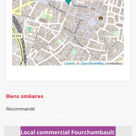
Leaflet
| ©
OpenStreetMap
contributors
Biens similaires
Recommandé
Caractéristiques Du Bien
Type De Bien
Lieu Du Bien
Statut Du Bien
Annonceur Du Bien