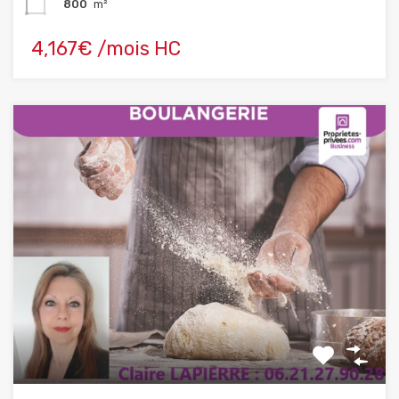
800
m²
4,167€ /mois HC