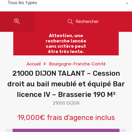
Tous les types
Rechercher
Attention, une
recherche lancée
sans critère peut
être très lente.
Accueil
Bourgogne-Franche-Comté
21000 DIJON TALANT – Cession
droit au bail meublé et équipé Bar
licence IV – Brasserie 190 M²
21000 DIJON
19,000€ frais d'agence inclus