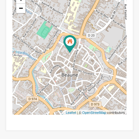
−
Leaflet
| ©
OpenStreetMap
contributors