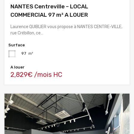
NANTES Centreville – LOCAL
COMMERCIAL 97 m² A LOUER
Laurence QUIBLIER vous propose à NANTES CENTRE-VILLE,
rue Crébillon, ce…
Surface
97
m²
A louer
2,829€ /mois HC