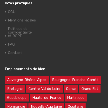
Infos pratiques
CGU
Mentions légales
Politique de
confidentialité
et RGPD
FAQ
Contact
Emplacements de bien
Auvergne-Rhône-Alpes
Bourgogne-Franche-Comté
Bretagne
Centre-Val de Loire
Corse
Grand Est
Guadeloupe
Hauts-de-France
Martinique
Normandie
Nouvelle-Aquitaine
Occitanie