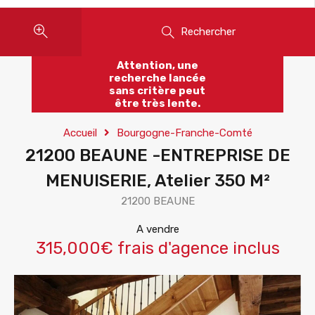
Rechercher
Attention, une
recherche lancée
sans critère peut
être très lente.
Accueil
Bourgogne-Franche-Comté
21200 BEAUNE -ENTREPRISE DE
MENUISERIE, Atelier 350 M²
21200 BEAUNE
A vendre
315,000€ frais d'agence inclus