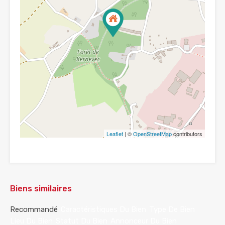
Leaflet
| ©
OpenStreetMap
contributors
Biens similaires
Recommandé
Caractéristiques Du Bien
Type De Bien
Lieu Du Bien
Statut Du Bien
Annonceur Du Bien