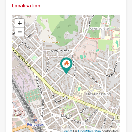
Localisation
+
−
Leaflet
| ©
OpenStreetMap
contributors