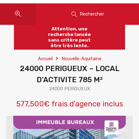
Rechercher
Attention, une
recherche lancée
sans critère peut
être très lente.
Accueil
Nouvelle-Aquitaine
24000 PERIGUEUX – LOCAL
D’ACTIVITE 785 M²
24000 PERIGUEUX
577,500€ frais d'agence inclus