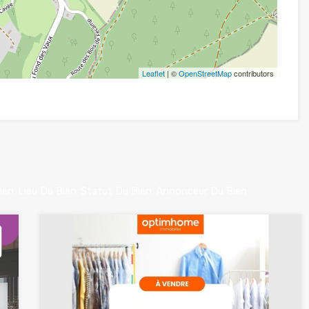
Leaflet
| ©
OpenStreetMap
contributors
ien
Lieu Du Bien
Statut Du Bien
Annonceur Du Bien