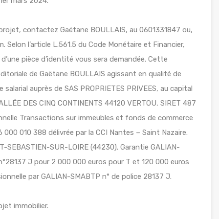
 1er mars 2024.
 projet, contactez Gaëtane BOULLAIS, au 0601331847 ou,
m. Selon l’article L.561.5 du Code Monétaire et Financier,
on d’une pièce d’identité vous sera demandée. Cette
 éditoriale de Gaëtane BOULLAIS agissant en qualité de
ge salarial auprès de SAS PROPRIETES PRIVEES, au capital
4 ALLÉE DES CINQ CONTINENTS 44120 VERTOU, SIRET 487
nnelle Transactions sur immeubles et fonds de commerce
6 000 010 388 délivrée par la CCI Nantes – Saint Nazaire.
T-SEBASTIEN-SUR-LOIRE (44230). Garantie GALIAN-
n°28137 J pour 2 000 000 euros pour T et 120 000 euros
ssionnelle par GALIAN-SMABTP n° de police 28137 J.
jet immobilier.