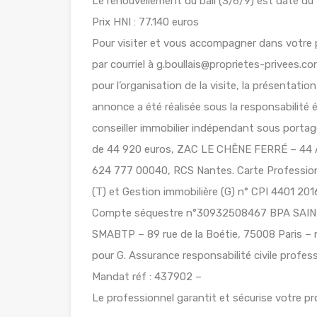
Le renouvellement du bail (3/6/9) est daté du
Prix HNI : 77.140 euros
Pour visiter et vous accompagner dans votre
par courriel à g.boullais@proprietes-privees.co
pour l’organisation de la visite, la présentati
annonce a été réalisée sous la responsabilité
conseiller immobilier indépendant sous porta
de 44 920 euros, ZAC LE CHÊNE FERRÉ – 4
624 777 00040, RCS Nantes. Carte Professio
(T) et Gestion immobilière (G) n° CPI 4401 201
Compte séquestre n°30932508467 BPA SAIN
SMABTP – 89 rue de la Boétie, 75008 Paris – 
pour G. Assurance responsabilité civile profe
Mandat réf : 437902 –
Le professionnel garantit et sécurise votre pro