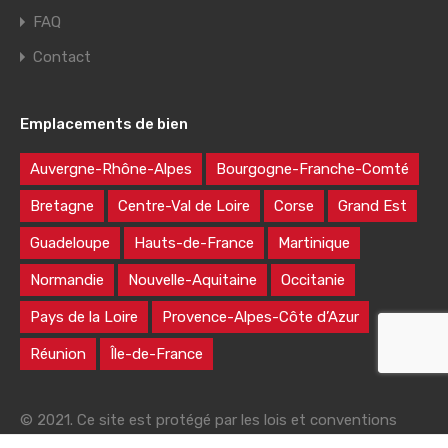
FAQ
Contact
Emplacements de bien
Auvergne-Rhône-Alpes
Bourgogne-Franche-Comté
Bretagne
Centre-Val de Loire
Corse
Grand Est
Guadeloupe
Hauts-de-France
Martinique
Normandie
Nouvelle-Aquitaine
Occitanie
Pays de la Loire
Provence-Alpes-Côte d’Azur
Réunion
Île-de-France
© 2021. Ce site est protégé par les lois et conventions