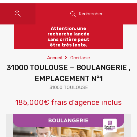
Rechercher
Attention, une
recherche lancée
sans critère peut
être très lente.
Accueil
Occitanie
31000 TOULOUSE – BOULANGERIE ,
EMPLACEMENT N°1
31000 TOULOUSE
185,000€ frais d'agence inclus