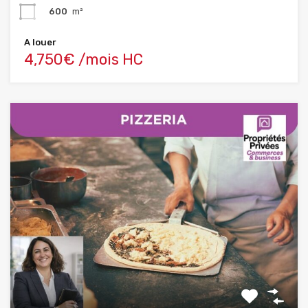
600
m²
A louer
4,750€ /mois HC