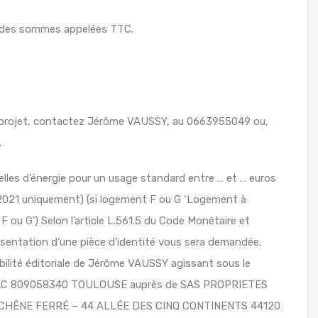
T des sommes appelées TTC.
e projet, contactez Jérôme VAUSSY, au 0663955049 ou,
.
es d’énergie pour un usage standard entre … et … euros
2021 uniquement) (si logement F ou G ‘Logement à
ou G’) Selon l’article L.561.5 du Code Monétaire et
 présentation d’une pièce d’identité vous sera demandée.
ilité éditoriale de Jérôme VAUSSY agissant sous le
 RSAC 809058340 TOULOUSE auprès de SAS PROPRIETES
LE CHÊNE FERRÉ – 44 ALLÉE DES CINQ CONTINENTS 44120