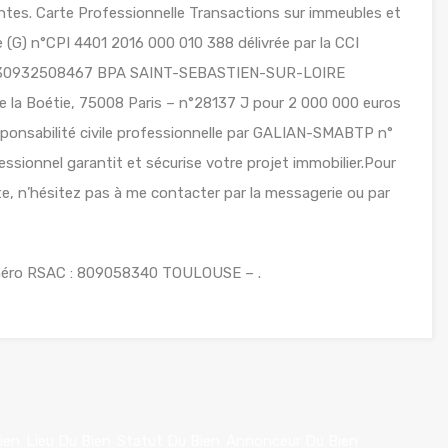
es. Carte Professionnelle Transactions sur immeubles et
(G) n°CPI 4401 2016 000 010 388 délivrée par la CCI
 n°30932508467 BPA SAINT-SEBASTIEN-SUR-LOIRE
 la Boétie, 75008 Paris – n°28137 J pour 2 000 000 euros
sponsabilité civile professionnelle par GALIAN-SMABTP n°
ssionnel garantit et sécurise votre projet immobilier.Pour
te, n’hésitez pas à me contacter par la messagerie ou par
méro RSAC : 809058340 TOULOUSE – .
ien
Lieu Du Bien
Statut Du Bien
Annonceur Du Bien