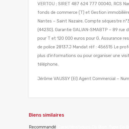
VERTOU ; SIRET 487 624 777 00040, RCS Nant
fonds de commerce (T) et Gestion immobilière 
Nantes – Saint Nazaire. Compte séquestre
(44230). Garantie GALIAN-SMABTP – 89 rue de
pour T et 120 000 euros pour G. Assurance re
de police 28137.J Mandat réf : 456515 Le profe
plus d’informations ou pour organiser une visi
téléphone.
Jérôme VAUSSY (EI) Agent Commercial – Nu
Biens similaires
Recommandé
Caractéristiques Du Bien
Type De B