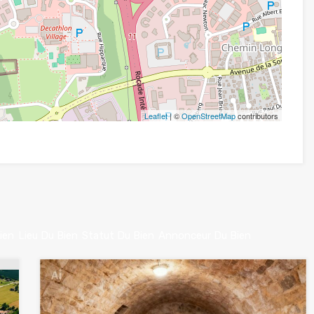
Leaflet
| ©
OpenStreetMap
contributors
ien
Lieu Du Bien
Statut Du Bien
Annonceur Du Bien