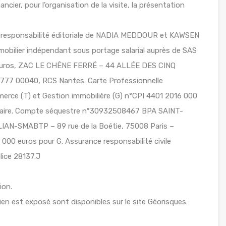
ancier, pour l’organisation de la visite, la présentation
a responsabilité éditoriale de NADIA MEDDOUR et KAWSEN
mobilier indépendant sous portage salarial auprès de SAS
euros, ZAC LE CHÊNE FERRÉ – 44 ALLÉE DES CINQ
7 00040, RCS Nantes. Carte Professionnelle
erce (T) et Gestion immobilière (G) n°CPI 4401 2016 000
Nazaire. Compte séquestre n°30932508467 BPA SAINT-
AN-SMABTP – 89 rue de la Boétie, 75008 Paris –
000 euros pour G. Assurance responsabilité civile
ice 28137.J
ion.
ien est exposé sont disponibles sur le site Géorisques :