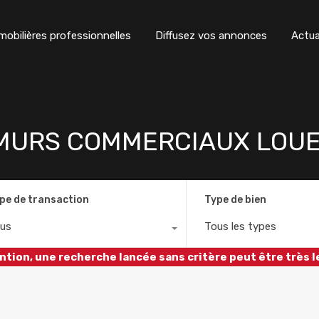
obilières professionnelles
Diffusez vos annonces
Actua
 MURS COMMERCIAUX LOUE
pe de transaction
Type de bien
us
Tous les types
ntion, une recherche lancée sans critère peut être très l