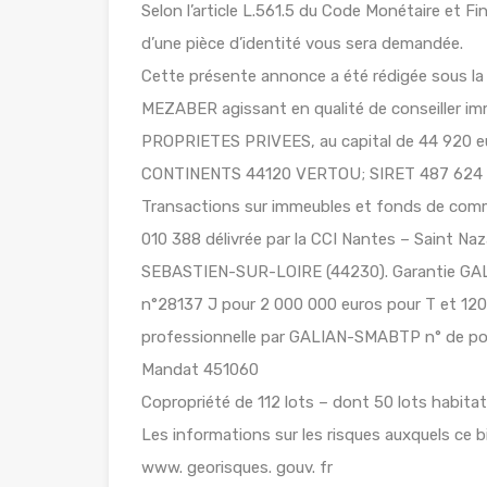
Selon l’article L.561.5 du Code Monétaire et Fin
d’une pièce d’identité vous sera demandée.
Cette présente annonce a été rédigée sous l
MEZABER agissant en qualité de conseiller im
PROPRIETES PRIVEES, au capital de 44 920 
CONTINENTS 44120 VERTOU; SIRET 487 624 77
Transactions sur immeubles et fonds de comm
010 388 délivrée par la CCI Nantes – Saint 
SEBASTIEN-SUR-LOIRE (44230). Garantie GALI
n°28137 J pour 2 000 000 euros pour T et 120 
professionnelle par GALIAN-SMABTP n° de pol
Mandat 451060
Copropriété de 112 lots – dont 50 lots habitat
Les informations sur les risques auxquels ce b
www. georisques. gouv. fr